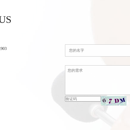
US
03