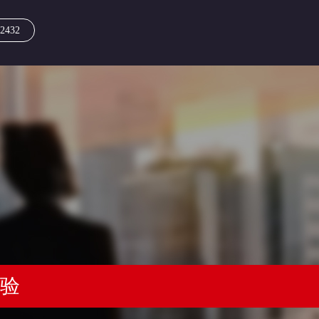
2432
经验