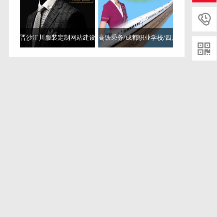
化多少钱
成都网站优化怎么收费
成都网站优化
网站
优化
关键词排名优化
排名优化
优化费用
成都网站
优化公司哪家好
成都网站设计公司
网站设计公司
成
都设计公司
设计公司
专业网站设计制作公司
成都专
晋沙汇川服装定制网站建设
高铁乘务/成都职业学校/四川高铁职业技术学校
业的网站搭建地址
成都专业建站公司哪里有
成都哪
里可以找到更好的网站建设公司
成都专业建站公司
成都建站公司
成都建站价格
成都网站维护公司
网站
维护公司
网站维护
成都网站维护
成都网站托管公司
网站托管公司
网站托管
成都网站托管
网站安全维护
seo优化
推广公司
成都推广公司
seo优化公司排名
仿
站工具
仿站
建网站公司
百度权重计算方法
权重到
底是怎么回事
如何提高网站权重
提高网站权重
百度
权重
如何判断网站权重
设计版面
网站跳出率
成都
网页设计公司
成都网页设计
网页设计公司
网页设计
引擎优化
搜索引擎优化
SEO
搜索引擎优化怎么样
关键词定位
seo优化推广
优化推广
成都网站推广哪
家好
成都做网站公司哪家好
网站关键词
网站标题
网站描述
快速提升百度排名
百度排名
成都口碑好的
网站开发托管电话
成都齐全的网站搭建托管公司
成
都SEO优化公司
成都SEO
优化公司
SEO优化
SEO优
化公司
网站权重
成都网站优化公司
网站结构化
标
准seo
meta标签
网站优化公司
资阳seo公司优化工作
有哪些
资阳SEO
资阳SEO关键词优化公司哪家好
资
阳seo公司
资阳seo
SEO关键词
关键词优化公司
关键