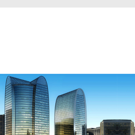
词优化
成都网站优化哪家公司好
如何优化一个网站
成都市seo引流哪里的好
成都seo引流哪家好
成都seo
引流哪家专业
成都seo引流
seo引流
成都seo
成都市
seo引流
成都市seo
双流seo引流公司电话
双流seo
引
流公司电话
微信公众号
微信公众号怎么创建
微信公
众号平台
微信公众号平台官网
微信公众号登录
全国
少工委微信公众号
微信公众号编辑器
微信公众号登
陆
成都建设网站公司哪家好
成都哪家网站建设公司
好
建设网站公司哪家好
哪家网站建设公司好
网站建
设公司哪家好
成都企业网站建设
企业网站建设
成都
企业网站建设公司
seo推广
成都企业网站设计
企业
网站设计
成都企业网站
成都SEO公司
SEO公司
Tag
标签优化
成都网站建设公司选哪家
成都seo优化
百
度指数
快速提升权重
成都建站
建站
建站公司
建站
价格
企业网站制作
企业网站制作需要好多钱
成都网
站建设电话是多少
哪家网站建设公司性价比高
成都
网站建设电话
成都 做网站
成都做网站哪家好
做网
站
公司网站建设
成都做网站选哪家好
成都网站优化
公司哪家实力强
成都专业网站搭建多少钱
在成都做
网站需要多少钱
做一个网站需要多少钱
成都网站建
设哪家公司比较好
网站建设系统哪个比较好
网站建
设哪个公司比较好
网站建设哪家公司比较好
成都seo
优化推广
成都推广
成都优化
SEO策略
搜索引擎排
名
成都SEO优化.SEO优化
成都优化公司
推广
金堂
网站推广公司
如何做全网整合营销
金堂网站推广公