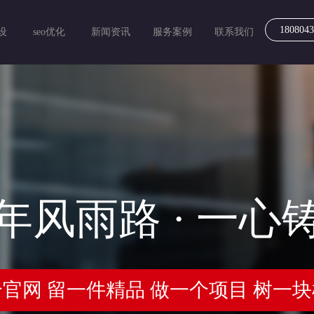
1808043
设
seo优化
新闻资讯
服务案例
联系我们
年风雨路 · 一心
官网 留一件精品 做一个项目 树一