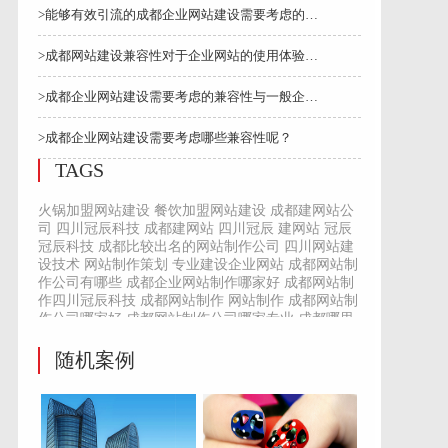
>能够有效引流的成都企业网站建设需要考虑的因素
>成都网站建设兼容性对于企业网站的使用体验和受众···
>成都企业网站建设需要考虑的兼容性与一般企业网站···
>成都企业网站建设需要考虑哪些兼容性呢？
TAGS
火锅加盟网站建设
餐饮加盟网站建设
成都建网站公
司
四川冠辰科技
成都建网站
四川冠辰
建网站
冠辰
冠辰科技
成都比较出名的网站制作公司
四川网站建
设技术
网站制作策划
专业建设企业网站
成都网站制
作公司有哪些
成都企业网站制作哪家好
成都网站制
作四川冠辰科技
成都网站制作
网站制作
成都网站制
作公司哪家好
成都网站制作公司哪家专业
成都哪里
有制作网站的公司
成都哪里有网站制作的公司
成都
网站制作公司
网站制作公司
成都百度包年推广多少
随机案例
钱
百度包年推广多少钱
成都百度包年推广
百度包年
推广
百度推广
包年推广
公司建网站多少钱
四川用
心建网站
用心建网站
四川建网站
如何做好网站建设
网站建设
四川网站建设热线
成都大邑网络推广引流
服务热线
成都
网站制作流程
网站制作步骤
永久网