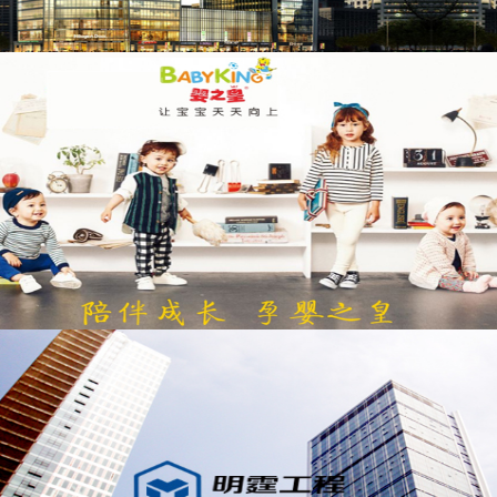
司哪家好
全网整合营销
整合营销
网站推广公司哪家
好
金堂网站推广
怎么制作网站教程
怎么制作网站
网站怎么制作
网页怎么制作
怎么制作网页
怎么样制
作网页
怎么做网页制作
怎么制作网页教程
青白江
青白江网站建设
蒲江网站建设公司
建站流程
如何做
一个网站
蒲江网站建设公司哪家好
蒲江网站建设
蒲
江
网站网站建设企业
青羊区网络品牌打造数字营销
系统
金牛区网上品牌打造数字营销广告
成都市网络
运营推广制作
邛崃seo优化推广全网整合营销怎么做
全网营销方案
邛崃seo优化推广公司哪家好
seo优化
推广全网整合营销怎么做
全网营销
seo优化推广哪家
好
邛崃
邛崃seo
seo优化推广公司
邛崃seo优化
网站
建设准备工作
大邑网站建设
包屑导航
大邑网站建设
公司哪家好