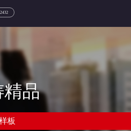
2432
铸精品
块样板