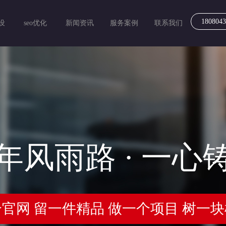
1808043
设
seo优化
新闻资讯
服务案例
联系我们
年风雨路 · 一心
官网 留一件精品 做一个项目 树一