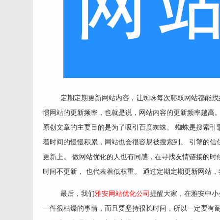
定期定期更新网站内容，让蜘蛛每次爬取网站都能找
惯网站的更新频率，也就是说，网站内容的更新频率越高。
原创文章的主要目的是为了吸引百度蜘蛛。 蜘蛛是搜索引
着时间的慢慢积累，网站也会很容易被搜索到。 引擎的信
更新上。 做网站优化的人也有同感，在寻找友情链接的时
时间不更新， 也代表着低权重。 通过定期定期更新网站
最后，我们
雅安网站优化公司
提醒大家，在雅安中小
一件很枯燥的事情，而且要坚持很长时间，所以一定要有耐