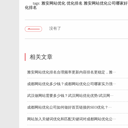
tags:
雅安网站优化
优化排名
雅安网站优化公司哪家好
化排名
没有了
相关文章
雅安网站优化排名合理频率更新内容排名更稳定，雅···
成都网站优化多少钱？成都网站优化公司哪家实力强···
武汉做网站需要多少钱？武汉网站优化优势/武汉网···
成都网站优化公司如何做好首页链接的SEO优化？···
网站加入关键词优化和匹配关键词对成都网站优化公···