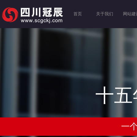
首页
关于我们
网站建
十五
一个