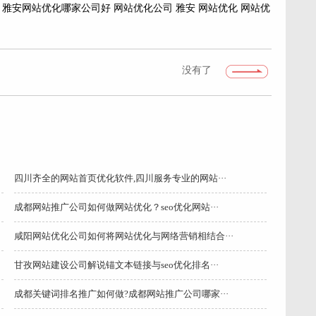
雅安网站优化哪家公司好
网站优化公司
雅安
网站优化
网站优
没有了
四川齐全的网站首页优化软件,四川服务专业的网站···
成都网站推广公司如何做网站优化？seo优化网站···
咸阳网站优化公司如何将网站优化与网络营销相结合···
甘孜网站建设公司解说锚文本链接与seo优化排名···
成都关键词排名推广如何做?成都网站推广公司哪家···