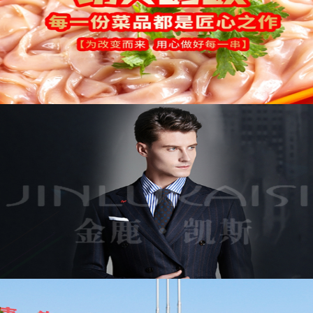
司哪家好
全网整合营销
整合营销
网站推广公司哪家
好
金堂网站推广
怎么制作网站教程
怎么制作网站
网站怎么制作
网页怎么制作
怎么制作网页
怎么样制
作网页
怎么做网页制作
怎么制作网页教程
青白江
青白江网站建设
蒲江网站建设公司
建站流程
如何做
一个网站
蒲江网站建设公司哪家好
蒲江网站建设
蒲
江
网站网站建设企业
青羊区网络品牌打造数字营销
系统
金牛区网上品牌打造数字营销广告
成都市网络
运营推广制作
邛崃seo优化推广全网整合营销怎么做
全网营销方案
邛崃seo优化推广公司哪家好
seo优化
推广全网整合营销怎么做
全网营销
seo优化推广哪家
好
邛崃
邛崃seo
seo优化推广公司
邛崃seo优化
网站
建设准备工作
大邑网站建设
包屑导航
大邑网站建设
公司哪家好