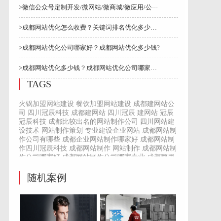
>微信公众号定制开发/微网站/微商城/微应用/公···
>成都网站优化怎么收费？关键词排名优化多少钱？成···
>成都网站优化公司哪家好？成都网站优化多少钱?
>成都网站优化多少钱？成都网站优化公司哪家实力强···
TAGS
火锅加盟网站建设
餐饮加盟网站建设
成都建网站公
司
四川冠辰科技
成都建网站
四川冠辰
建网站
冠辰
冠辰科技
成都比较出名的网站制作公司
四川网站建
设技术
网站制作策划
专业建设企业网站
成都网站制
作公司有哪些
成都企业网站制作哪家好
成都网站制
作四川冠辰科技
成都网站制作
网站制作
成都网站制
作公司哪家好
成都网站制作公司哪家专业
成都哪里
有制作网站的公司
成都哪里有网站制作的公司
成都
网站制作公司
网站制作公司
成都百度包年推广多少
随机案例
钱
百度包年推广多少钱
成都百度包年推广
百度包年
推广
百度推广
包年推广
公司建网站多少钱
四川用
心建网站
用心建网站
四川建网站
如何做好网站建设
网站建设
四川网站建设热线
成都大邑网络推广引流
服务热线
成都
网站制作流程
网站制作步骤
永久网