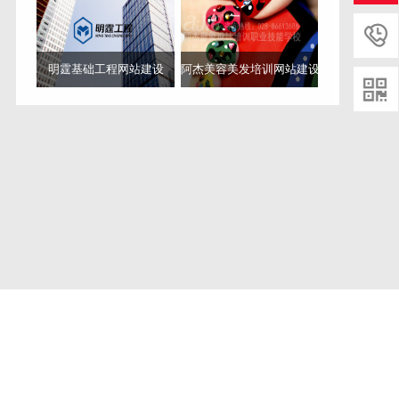
化多少钱
成都网站优化怎么收费
成都网站优化
网站
优化
关键词排名优化
排名优化
优化费用
成都网站
优化公司哪家好
成都网站设计公司
网站设计公司
成
都设计公司
设计公司
专业网站设计制作公司
成都专
明霆基础工程网站建设
阿杰美容美发培训网站建设
业的网站搭建地址
成都专业建站公司哪里有
成都哪
里可以找到更好的网站建设公司
成都专业建站公司
成都建站公司
成都建站价格
成都网站维护公司
网站
维护公司
网站维护
成都网站维护
成都网站托管公司
网站托管公司
网站托管
成都网站托管
网站安全维护
seo优化
推广公司
成都推广公司
seo优化公司排名
仿
站工具
仿站
建网站公司
百度权重计算方法
权重到
底是怎么回事
如何提高网站权重
提高网站权重
百度
权重
如何判断网站权重
设计版面
网站跳出率
成都
网页设计公司
成都网页设计
网页设计公司
网页设计
引擎优化
搜索引擎优化
SEO
搜索引擎优化怎么样
关键词定位
seo优化推广
优化推广
成都网站推广哪
家好
成都做网站公司哪家好
网站关键词
网站标题
网站描述
快速提升百度排名
百度排名
成都口碑好的
网站开发托管电话
成都齐全的网站搭建托管公司
成
都SEO优化公司
成都SEO
优化公司
SEO优化
SEO优
化公司
网站权重
成都网站优化公司
网站结构化
标
准seo
meta标签
网站优化公司
资阳seo公司优化工作
有哪些
资阳SEO
资阳SEO关键词优化公司哪家好
资
阳seo公司
资阳seo
SEO关键词
关键词优化公司
关键