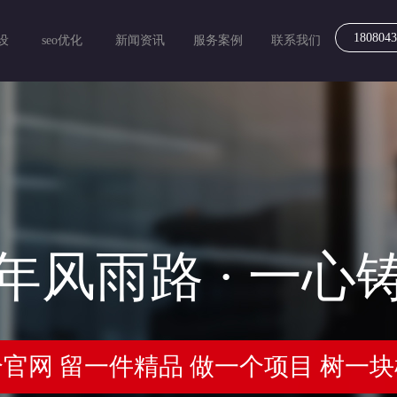
1808043
设
seo优化
新闻资讯
服务案例
联系我们
年风雨路 · 一心
官网 留一件精品 做一个项目 树一