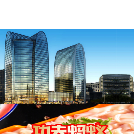
词优化
成都网站优化哪家公司好
如何优化一个网站
成都市seo引流哪里的好
成都seo引流哪家好
成都seo
引流哪家专业
成都seo引流
seo引流
成都seo
成都市
seo引流
成都市seo
双流seo引流公司电话
双流seo
引
流公司电话
微信公众号
微信公众号怎么创建
微信公
众号平台
微信公众号平台官网
微信公众号登录
全国
少工委微信公众号
微信公众号编辑器
微信公众号登
陆
成都建设网站公司哪家好
成都哪家网站建设公司
好
建设网站公司哪家好
哪家网站建设公司好
网站建
设公司哪家好
成都企业网站建设
企业网站建设
成都
企业网站建设公司
seo推广
成都企业网站设计
企业
网站设计
成都企业网站
成都SEO公司
SEO公司
Tag
标签优化
成都网站建设公司选哪家
成都seo优化
百
度指数
快速提升权重
成都建站
建站
建站公司
建站
价格
企业网站制作
企业网站制作需要好多钱
成都网
站建设电话是多少
哪家网站建设公司性价比高
成都
网站建设电话
成都 做网站
成都做网站哪家好
做网
站
公司网站建设
成都做网站选哪家好
成都网站优化
公司哪家实力强
成都专业网站搭建多少钱
在成都做
网站需要多少钱
做一个网站需要多少钱
成都网站建
设哪家公司比较好
网站建设系统哪个比较好
网站建
设哪个公司比较好
网站建设哪家公司比较好
成都seo
优化推广
成都推广
成都优化
SEO策略
搜索引擎排
名
成都SEO优化.SEO优化
成都优化公司
推广
金堂
网站推广公司
如何做全网整合营销
金堂网站推广公